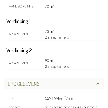
70 m²
HANDELSRUIMTE
Verdieping 1
73 m²
APPARTEMENT
2 slaapkamers
Verdieping 2
90 m²
APPARTEMENT
2 slaapkamers
EPC GEGEVENS
2
129 kWh/m
/jaar
EPC
20260210-0002564549-RES-2
EPC REF.