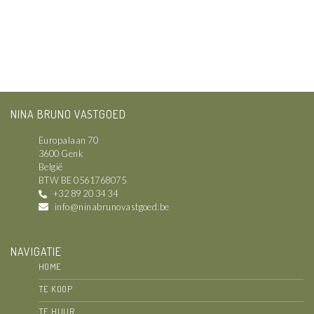
NINA BRUNO VASTGOED
Europalaan 70
3600 Genk
België
BTW BE 0561768075
+32 89 20 34 34
info@ninabrunovastgoed.be
NAVIGATIE
HOME
TE KOOP
TE HUUR