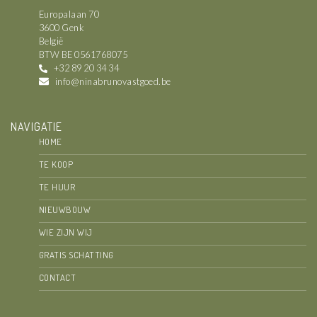
Europalaan 70
3600 Genk
België
BTW BE 0561768075
+32 89 20 34 34
info@ninabrunovastgoed.be
NAVIGATIE
HOME
TE KOOP
TE HUUR
NIEUWBOUW
WIE ZIJN WIJ
GRATIS SCHATTING
CONTACT