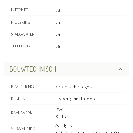
Ja
INTERNET
Ja
RIOLERING
Ja
STADSWATER
Ja
TELEFOON
BOUWTECHNISCH
keramische tegels
BEVLOERING
Hyper-geïnstalleerd
KEUKEN
PVC
RAAMWERK
& Hout
Aardgas
VERWARMING
individuele centrale verwarming