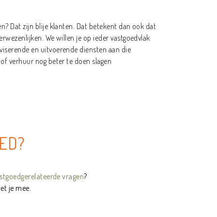
? Dat zijn blije klanten. Dat betekent dan ook dat
erwezenlijken. We willen je op ieder vastgoedvlak
viserende en uitvoerende diensten aan die
 of verhuur nog beter te doen slagen
aaaaaaaaaaaaaaaaaaaaaaaaaaaaaaaaaaaaaaaaaaaaaaaaaaaaaaaaaaaa
ED?
stgoedgerelateerde vragen
?
et je mee.
aaaaaaaaaaaaaaaaaaaaaaaaaaaaaaaaaaaaaaaaaaaaaaaaaaaaaaaaaaaa