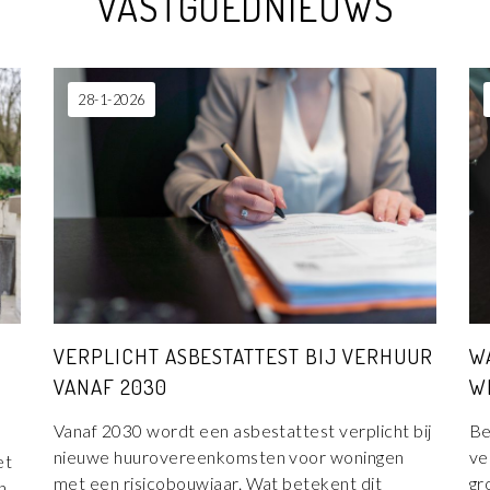
VASTGOEDNIEUWS
28-1-2026
VERPLICHT ASBESTATTEST BIJ VERHUUR
W
VANAF 2030
W
Vanaf 2030 wordt een asbestattest verplicht bij
Be
nieuwe huurovereenkomsten voor woningen
ve
et
met een risicobouwjaar. Wat betekent dit
gr
n