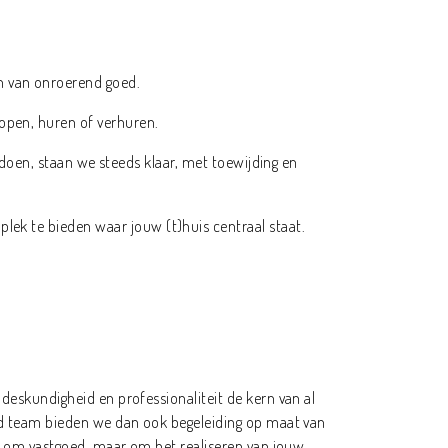
n van onroerend goed.
kopen, huren of verhuren.
doen, staan we steeds klaar, met toewijding en
 plek te bieden waar jouw (t)huis centraal staat.
deskundigheid en professionaliteit de kern van al
jd team bieden we dan ook begeleiding op maat van
el om vastgoed, maar om het realiseren van jouw