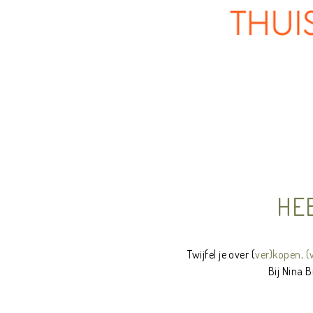
aaaaaaaaaaaaaaaaaaaaaaaaaaaaaaaaaaaaaaaaaaaa
HE
Twijfel je over (
ver)kopen, (
Bij Nina 
aaaaaaaaaaaaaaaaaaaaaaaaaaaaaaaaaaaaaaaaaaaa