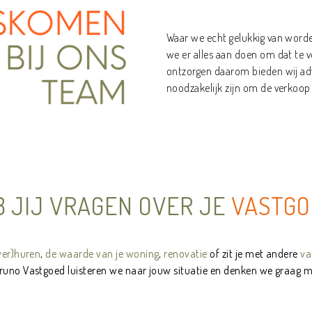
Waar we echt gelukkig van worden
we er alles aan doen om dat te v
ontzorgen daarom bieden wij ad
noodzakelijk zijn om de verkoop
aaaaaaaaaaaaaaaaaaaaaaaaaaaaaaaaaaaaaaaaaaaaaaaaaaaaaaaaaaaa
B JIJ VRAGEN OVER JE
VASTGO
ver)huren
,
de waarde van je woning
,
renovatie
of zit je met andere
va
Bruno Vastgoed luisteren we naar jouw situatie en denken we graag m
aaaaaaaaaaaaaaaaaaaaaaaaaaaaaaaaaaaaaaaaaaaaaaaaaaaaaaaaaaaa