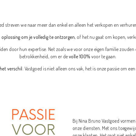
oed streven we naar meer dan enkel en alleen het verkopen en verhure
 oplossing om je volledig te ontzorgen
, of het nu gaat om kopen, ver
iden door hun expertise. Net zoals we voor onze eigen familie zouden 
betrokkenheid, om er de
volle 100%
voor te gaan.
het verschil.
Vastgoed is niet alleen ons vak, het is onze passie om een
Bij Nina Bruno Vastgoed vormen 
onze diensten. Met ons toegewi
onze klanten. Het gaat niet enk