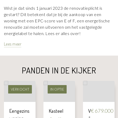
Wist je dat sinds 1 januari 2023 de renovatieplicht is
gestart? Dit betekent dat je bij de aankoop van een
woning met een EPC-score van E of F, een energetische
renovatie zal moeten uitvoeren om het vastgelegde
energielabel te halen. Lees er alles over!
Lees meer
PANDEN IN DE KIJKER
VERKOCHT
IN OPTIE
Eengezins
Kasteel
V
€ 679.000