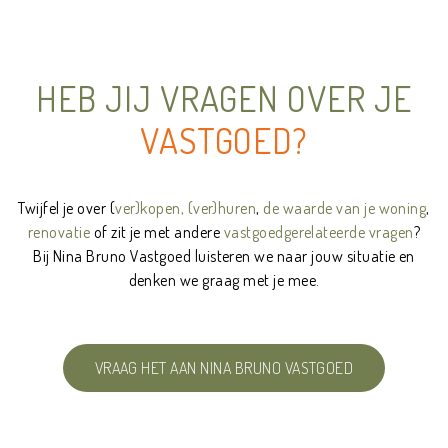
aaaaaaaaaaaaaaaaaaaaaaaaaaaaaaaaaaaaaaaaaaaaaaaaaaaaaaaaa
HEB JIJ VRAGEN OVER JE
VASTGOED?
Twijfel je over (
ver)kopen, (ver)huren
,
de waarde van je woning
,
renovatie
of zit je met andere
vastgoedgerelateerde vragen
?
Bij Nina Bruno Vastgoed luisteren we naar jouw situatie en
denken we graag met je mee.
aaaaaaaaaaaaaaaaaaaaaaaaaaaaaaaaaaaaaaaaaaaaaaaaaaaaaaaaa
VRAAG HET AAN NINA BRUNO VASTGOED
aaaaaaaaaaaaaaaaaaaaaaaaaaaaaaaaaaaaaaaaaaaaaaaaaaaaaaaaa