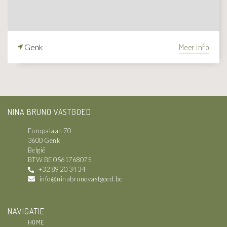
Genk
Meer info
NINA BRUNO VASTGOED
Europalaan 70
3600 Genk
België
BTW BE 0561768075
+32 89 20 34 34
info@ninabrunovastgoed.be
NAVIGATIE
HOME