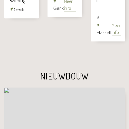
woning
il
Meer
l
Genk
info
Genk
a
Meer
Hasselt
info
NIEUWBOUW